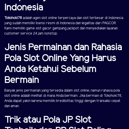
Indonesia
Tokohoki78
adalah agen slot online terpercaya dan slot terbesar di Indonesia
yang sudah memiliki lisensi resmi di Indonesia dan legalitas dari PAGCOR.
Kami memiliki game slot gacor gampang jackpot dan menyediakan layanan
customer service 24 jam nonstop.
Jenis Permainan dan Rahasia
Pola Slot Online Yang Harus
Anda Ketahui Sebelum
Bermain
Banyak jenis permainan yang tersedia dalam slot online, namun rahasia pola
slot online adalah melihat di mana Anda bermain. Jika bermain di Tokohoki78,
Anda dapat yakin karena memiliki kredibilitas tinggi dengan transaksi cepat
dan aman.
Trik atau Pola JP Slot