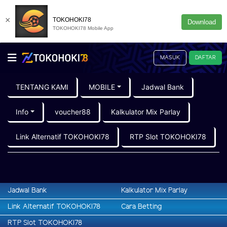
×
TOKOHOKI78
Download
TOKOHOKI78 Mobile App
MASUK
DAFTAR
TENTANG KAMI
MOBILE
Jadwal Bank
Info
voucher88
Kalkulator Mix Parlay
Link Alternatif TOKOHOKI78
RTP Slot TOKOHOKI78
Jadwal Bank
Kalkulator Mix Parlay
Link Alternatif TOKOHOKI78
Cara Betting
RTP Slot TOKOHOKI78