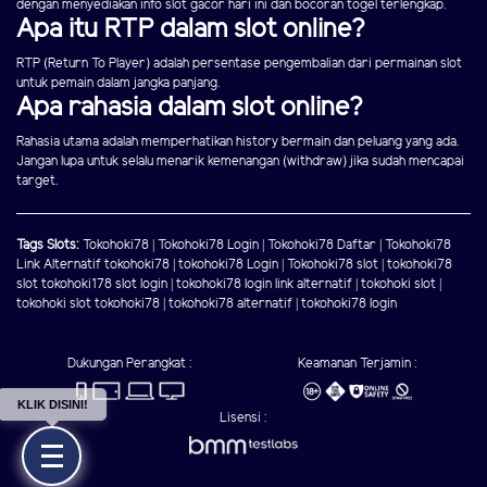
dengan menyediakan info slot gacor hari ini dan bocoran togel terlengkap.
Apa itu RTP dalam slot online?
RTP (Return To Player) adalah persentase pengembalian dari permainan slot
untuk pemain dalam jangka panjang.
Apa rahasia dalam slot online?
Rahasia utama adalah memperhatikan history bermain dan peluang yang ada.
Jangan lupa untuk selalu menarik kemenangan (withdraw) jika sudah mencapai
target.
Tags Slots:
Tokohoki78
|
Tokohoki78 Login
|
Tokohoki78 Daftar
|
Tokohoki78
Link Alternatif
tokohoki78
|
tokohoki78 Login
|
Tokohoki78 slot
|
tokohoki78
slot
tokohoki178 slot login
|
tokohoki78 login link alternatif
|
tokohoki slot
|
tokohoki slot
tokohoki78
|
tokohoki78 alternatif
|
tokohoki78 login
Dukungan Perangkat :
Keamanan Terjamin :
KLIK DISINI!
Lisensi :